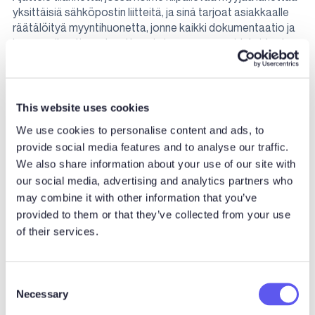
yksittäisiä sähköpostin liitteitä, ja sinä tarjoat asiakkaalle
räätälöityä myyntihuonetta, jonne kaikki dokumentaatio ja
kommunikaatio on koottuna ja jossa personoidut videot
tukevat viestiäsi. Se ei yksin riitä voittamaan kilpailua, mutta
erotut eduksesi kilpailijoista.
Digitaalinen myyntihuone tarjoaa kaikki tarvittavat työkalut
This website uses cookies
saumattomaan ja tehokkaaseen B2B-myyntiprosessiin.
We use cookies to personalise content and ads, to
Tässä ovat viisi keskeistä ominaisuutta, joita kannattaa
provide social media features and to analyse our traffic.
hyödyntää:
We also share information about your use of our site with
our social media, advertising and analytics partners who
Mitä kannattaa
may combine it with other information that you’ve
provided to them or that they’ve collected from your use
hyödyntää
of their services.
digitaalisesta
C
Necessary
o
n