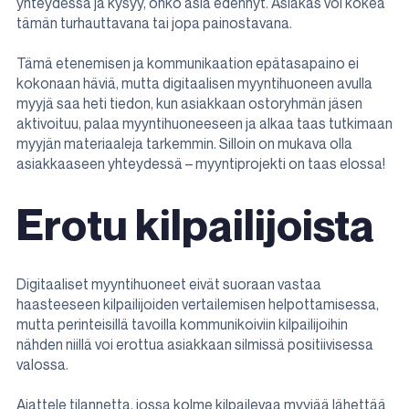
yhteydessä ja kysyy, onko asia edennyt. Asiakas voi kokea
tämän turhauttavana tai jopa painostavana.
Tämä etenemisen ja kommunikaation epätasapaino ei
kokonaan häviä, mutta digitaalisen myyntihuoneen avulla
myyjä saa heti tiedon, kun asiakkaan ostoryhmän jäsen
aktivoituu, palaa myyntihuoneeseen ja alkaa taas tutkimaan
myyjän materiaaleja tarkemmin. Silloin on mukava olla
asiakkaaseen yhteydessä – myyntiprojekti on taas elossa!
Erotu kilpailijoista
Digitaaliset myyntihuoneet eivät suoraan vastaa
haasteeseen kilpailijoiden vertailemisen helpottamisessa,
mutta perinteisillä tavoilla kommunikoiviin kilpailijoihin
nähden niillä voi erottua asiakkaan silmissä positiivisessa
valossa.
Ajattele tilannetta, jossa kolme kilpailevaa myyjää lähettää