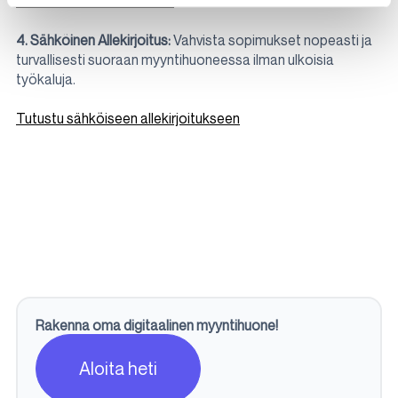
Lue lisää AI Notetakerista
4. Sähköinen Allekirjoitus:
Vahvista sopimukset nopeasti ja
turvallisesti suoraan myyntihuoneessa ilman ulkoisia
työkaluja.
Tutustu sähköiseen allekirjoitukseen
Rakenna oma digitaalinen myyntihuone!
Aloita heti