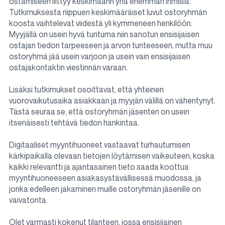
ostamiseen liittyy keskimäärin yhä enemmän ihmisiä.
Tutkimuksesta riippuen keskimääräiset luvut ostoryhmän
koosta vaihtelevat viidestä yli kymmeneen henkilöön.
Myyjällä on usein hyvä tuntuma niin sanotun ensisijaisen
ostajan tiedon tarpeeseen ja arvon tunteeseen, mutta muu
ostoryhmä jää usein varjoon ja usein vain ensisijaisen
ostajakontaktin viestinnän varaan.
Lisäksi tutkimukset osoittavat, että yhteinen
vuorovaikutusaika asiakkaan ja myyjän välillä on vähentynyt.
Tästä seuraa se, että ostoryhmän jäsenten on usein
itsenäisesti tehtävä tiedon hankintaa.
Digitaaliset myyntihuoneet vastaavat turhautumisen
kärkipaikalla olevaan tietojen löytämisen vaikeuteen, koska
kaikki relevantti ja ajantasainen tieto saada koottua
myyntihuoneeseen asiakasystävällisessä muodossa, ja
jonka edelleen jakaminen muille ostoryhmän jäsenille on
vaivatonta.
Olet varmasti kokenut tilanteen, jossa ensisijainen