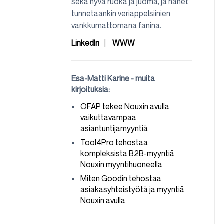
sekä hyvä ruoka ja juoma, ja hänet
tunnetaankin veriappelsiinien
vankkumattomana fanina.
LinkedIn
WWW
Esa-Matti Karine - muita
kirjoituksia:
OFAP tekee Nouxin avulla
vaikuttavampaa
asiantuntijamyyntiä
Tool4Pro tehostaa
kompleksista B2B-myyntiä
Nouxin myyntihuoneella
Miten Goodin tehostaa
asiakasyhteistyötä ja myyntiä
Nouxin avulla