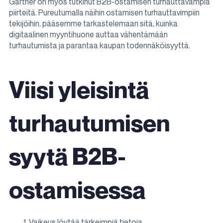
Gartner on myös tutkinut B2B-ostamisen turhauttavampia
piirteitä. Pureutumalla näihin ostamisen turhauttavimpiin
tekijöihin, pääsemme tarkastelemaan sitä, kuinka
digitaalinen myyntihuone auttaa vähentämään
turhautumista ja parantaa kaupan todennäköisyyttä.
Viisi yleisintä
turhautumisen
syytä B2B-
ostamisessa
Vaikeus löytää tärkeimpiä tietoja