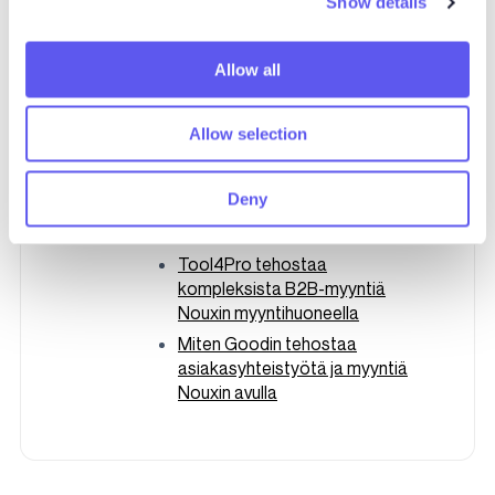
Show details
t
vankkumattomana fanina.
i
LinkedIn
WWW
o
Allow all
n
Esa-Matti Karine - muita
Allow selection
kirjoituksia:
OFAP tekee Nouxin avulla
Deny
vaikuttavampaa
asiantuntijamyyntiä
Tool4Pro tehostaa
kompleksista B2B-myyntiä
Nouxin myyntihuoneella
Miten Goodin tehostaa
asiakasyhteistyötä ja myyntiä
Nouxin avulla