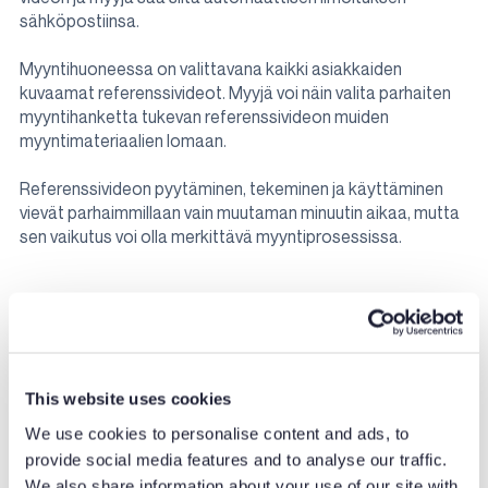
sähköpostiinsa.
Myyntihuoneessa on valittavana kaikki asiakkaiden
kuvaamat referenssivideot. Myyjä voi näin valita parhaiten
myyntihanketta tukevan referenssivideon muiden
myyntimateriaalien lomaan.
Referenssivideon pyytäminen, tekeminen ja käyttäminen
vievät parhaimmillaan vain muutaman minuutin aikaa, mutta
sen vaikutus voi olla merkittävä myyntiprosessissa.
Rakenna oma digitaalinen myyntihuone!
Aloita heti
This website uses cookies
We use cookies to personalise content and ads, to
provide social media features and to analyse our traffic.
We also share information about your use of our site with