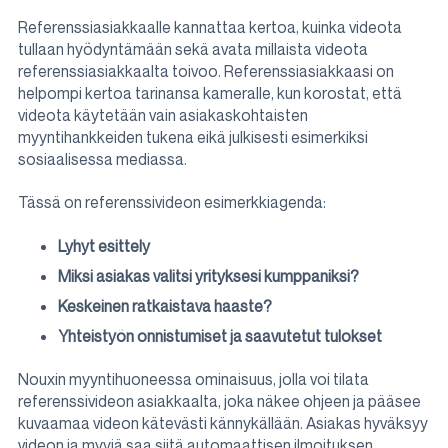
Referenssiasiakkaalle kannattaa kertoa, kuinka videota
tullaan hyödyntämään sekä avata millaista videota
referenssiasiakkaalta toivoo. Referenssiasiakkaasi on
helpompi kertoa tarinansa kameralle, kun korostat, että
videota käytetään vain asiakaskohtaisten
myyntihankkeiden tukena eikä julkisesti esimerkiksi
sosiaalisessa mediassa.
Tässä on referenssivideon esimerkkiagenda:
Lyhyt esittely
Miksi asiakas valitsi yrityksesi kumppaniksi?
Keskeinen ratkaistava haaste?
Yhteistyön onnistumiset ja saavutetut tulokset
Nouxin myyntihuoneessa ominaisuus, jolla voi tilata
referenssivideon asiakkaalta, joka näkee ohjeen ja pääsee
kuvaamaa videon kätevästi kännykällään.
Asiakas hyväksyy
videon ja myyjä saa siitä automaattisen ilmoituksen