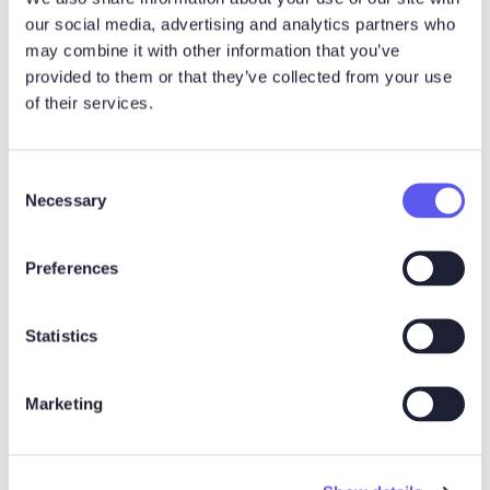
our social media, advertising and analytics partners who
may combine it with other information that you’ve
provided to them or that they’ve collected from your use
of their services.
Esa-Matti Karine
Noux Digital
C
esa-matti.karine@nouxdigital.com
Necessary
o
n
Esa-Matti Karine on Noux Digitalin
s
toimitusjohtaja. Hän nauttii
Preferences
e
parempien B2B-ostokokemusten
n
rakentamisesta modernien
t
Statistics
työkalujen ja oivaltavien
S
ajatusmallien avulla. Digitaalisten
e
myyntihuoneiden ulkopuolella
Marketing
l
häntä kiinnostavat kulttuuri, urheilu
e
sekä hyvä ruoka ja juoma, ja hänet
c
tunnetaankin veriappelsiinien